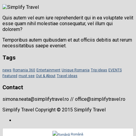
Quis autem vel eum iure reprehenderit qui in ea voluptate velit
esse quam nihil molestiae consequatur, vel illum qui
dolorem?
Temporibus autem quibusdam et aut officiis debitis aut rerum
necessitatibus saepe eveniet.
Tags
news
Romania 360
Entertainment
Unique Romania
Trip ideas
EVENTS
Featured
must see
Out & About
Travel ideas
Contact
simona.neata@simplifytravel.ro // office@simplifytravel.ro
Simplify Travel Copyright © 2015 Simplify Travel
Română