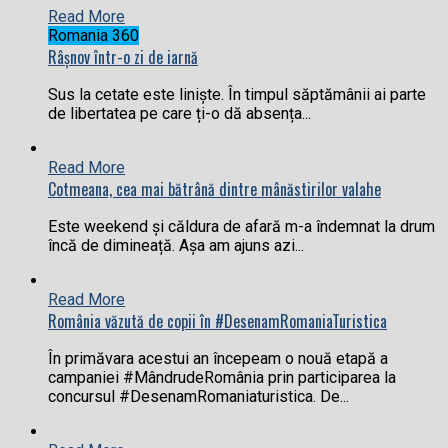
Read More
Romania 360
Râșnov într-o zi de iarnă
Sus la cetate este liniște. În timpul săptămânii ai parte
de libertatea pe care ți-o dă absența...
Read More
Cotmeana, cea mai bătrână dintre mânăstirilor valahe
Este weekend și căldura de afară m-a îndemnat la drum
încă de dimineață. Așa am ajuns azi...
Read More
România văzută de copii în #DesenamRomaniaTuristica
În primăvara acestui an începeam o nouă etapă a
campaniei #MândrudeRomânia prin participarea la
concursul #DesenamRomaniaturistica. De...