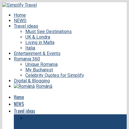
Home
NEWS
Travel ideas
Must See Destinations
UK & Londra
Living in Malta
Italia
Entertainment & Events
Romania 360
Unique Romania
My Bucharest
Celebrity Quotes for Simplify
Digital & Blogging
Română
Home
NEWS
Travel ideas
Ancona, micul oras mare