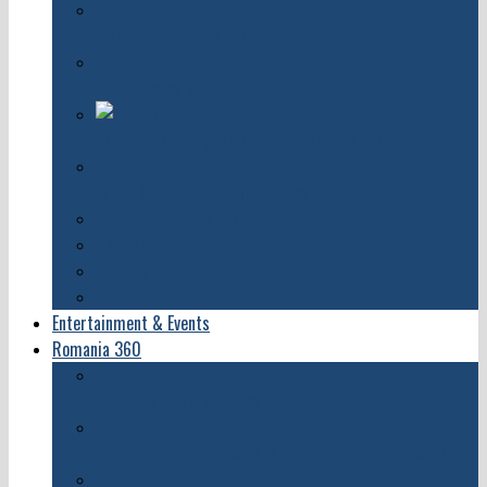
O zi de petrecut în Bath
Oslo, un oraş greu de uitat
Cum te distrezi gratuit în parcurile din Londra
Turist în Londra? Duminica vino în Shoreditch
Must See Destinations
UK & Londra
Living in Malta
Italia
Entertainment & Events
Romania 360
Râșnov într-o zi de iarnă
Cotmeana, cea mai bătrână dintre mânăstirilor valahe