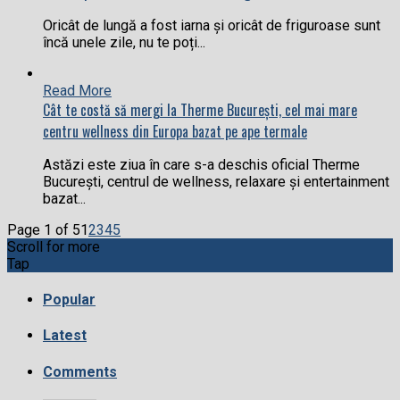
Oricât de lungă a fost iarna și oricât de friguroase sunt
încă unele zile, nu te poți...
Read More
Cât te costă să mergi la Therme București, cel mai mare
centru wellness din Europa bazat pe ape termale
Astăzi este ziua în care s-a deschis oficial Therme
București, centrul de wellness, relaxare şi entertainment
bazat...
Page 1 of 5
1
2
3
4
5
Scroll for more
Tap
Popular
Latest
Comments