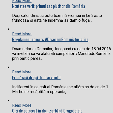
Read More
Noutatea verii: primul sat plutitor din România
Deși calendaristic este toamnă vremea în țară este
frumoasă și asta ne îndemnă să dăm o fugă...
Read More
Regulament concurs #DesenamRomaniaturistica
Doamnelor si Domnilor, Incepand cu data de 18.04.2016
va invitam sa va alaturati campaniei #MandrudeRomania
prin participarea...
Read More
Primăvară dragă, bine ai venit !
Indiferent în ce colț al României ne aflăm an de an de 1
Martie ne recăpătăm speranța,...
Read More
O zi de petrecut în doi …serbând Dragobetele