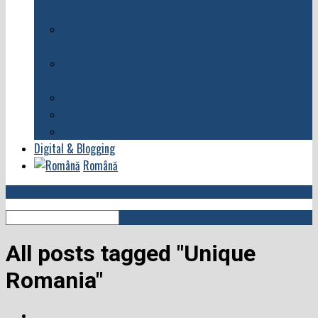
România văzută de copii în #DesenamRomaniaTuristica
Noutatea verii: primul sat plutitor din România
Regulament concurs #DesenamRomaniaturistica
Unique Romania
My Bucharest
Celebrity Quotes for Simplify
Digital & Blogging
Română
RSS
All posts tagged "Unique
Romania"