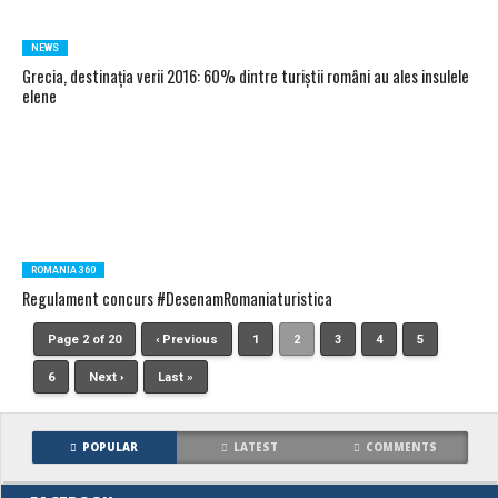
NEWS
Grecia, destinația verii 2016: 60% dintre turiştii români au ales insulele
elene
ROMANIA 360
Regulament concurs #DesenamRomaniaturistica
Page 2 of 20
‹ Previous
1
2
3
4
5
6
Next ›
Last »
POPULAR
LATEST
COMMENTS