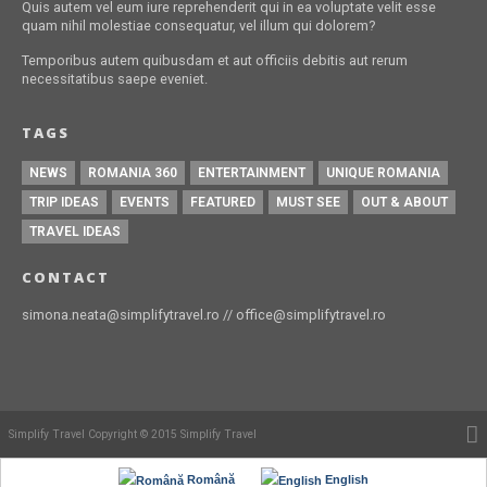
Quis autem vel eum iure reprehenderit qui in ea voluptate velit esse
quam nihil molestiae consequatur, vel illum qui dolorem?
Temporibus autem quibusdam et aut officiis debitis aut rerum
necessitatibus saepe eveniet.
TAGS
NEWS
ROMANIA 360
ENTERTAINMENT
UNIQUE ROMANIA
TRIP IDEAS
EVENTS
FEATURED
MUST SEE
OUT & ABOUT
TRAVEL IDEAS
CONTACT
simona.neata@simplifytravel.ro // office@simplifytravel.ro
Simplify Travel Copyright © 2015 Simplify Travel
Română
English