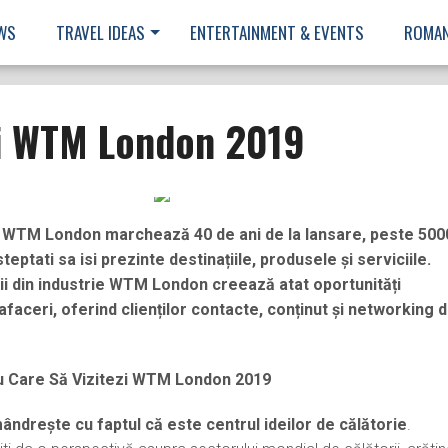
WS
TRAVEL IDEAS
ENTERTAINMENT & EVENTS
ROMAN
zi WTM London 2019
 a WTM London marchează 40 de ani de la lansare, peste 500
teptati sa isi prezinte destinațiile, produsele și serviciile.
ii din industrie WTM London creează atat oportunități
afaceri, oferind clienților contacte, conținut și networking 
ru Care Să Vizitezi WTM London 2019
drește cu faptul că este centrul ideilor de călătorie
.