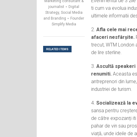
Evenimentul de 3 zile 
Marketing consultant &
journalist ⋆ Digital
ti cum va evolua indus
Strategy, Social Media
ultimele informatii des
and Branding ⋆ Founder
Simplify Media
2.
Afla cele mai rece
afaceri nesfârșite.
P
trecut, WTM London a 
RELATED ITEMS
de lire sterline.
3.
Ascultă speakeri 
renumiti.
Aceasta este
antreprenori din lume,
industriei de turism.
4.
Socializează la e
sansa pentru creștere
de către expozanți iti 
pahar de vin sau pro
viață, unde ideile de a