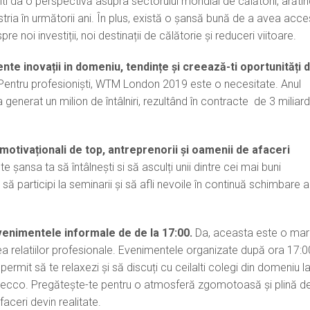
iti da o perspectivă asupra sectorului mondial de călătorii, arătin
tria în următorii ani. În plus, există o șansă bună de a avea acce
pre noi investiții, noi destinații de călătorie și reduceri viitoare.
nte inovații in domeniu, tendințe și creează-ti oportunități 
entru profesioniști, WTM London 2019 este o necesitate. Anul
generat un milion de întâlniri, rezultând în contracte de 3 miliar
motivaționali de top, antreprenorii și oamenii de afaceri
 șansa ta să întâlnești si să asculți unii dintre cei mai buni
 să participi la seminarii și să afli nevoile în continuă schimbare a
venimentele informale de de la 17:00.
Da, aceasta este o ma
a relatiilor profesionale. Evenimentele organizate după ora 17:0
permit să te relaxezi și să discuți cu ceilalti colegi din domeniu l
secco. Pregătește-te pentru o atmosferă zgomotoasă și plină d
faceri devin realitate.