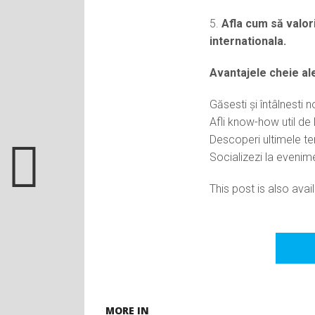
5.
Afla cum să valori
internationala.
Avantajele cheie al
Găsesti și întâlnesti no
Afli know-how util de l
Descoperi ultimele tend
Socializezi la evenim
This post is also avail
MORE IN