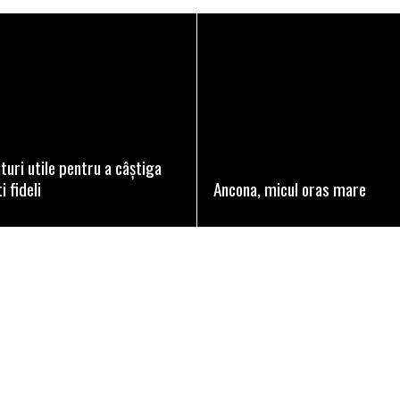
READ MORE
READ MORE
turi utile pentru a câștiga
i fideli
Ancona, micul oras mare