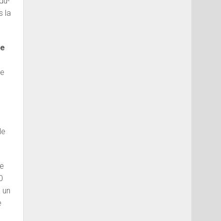
du-
s la
de
de
le
re
0
a un
e