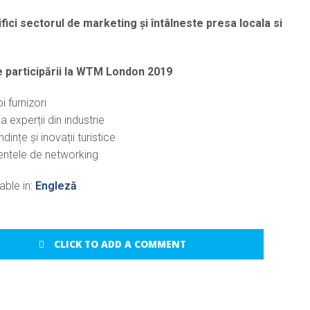
fici sectorul de marketing și întâlneste presa locala si
e participării la WTM London 2019
i furnizori
a experții din industrie
ințe și inovații turistice
entele de networking
able in:
Engleză
CLICK TO ADD A COMMENT