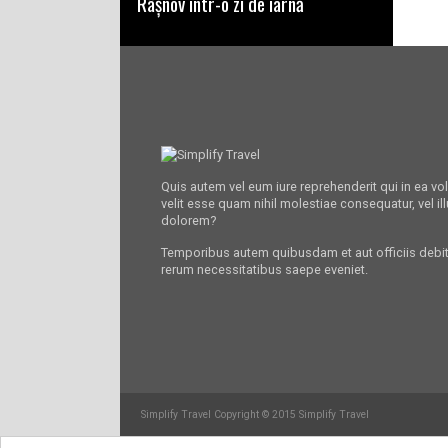
Râșnov într-o zi de iarnă
Quis autem vel eum iure reprehenderit qui in ea vo
velit esse quam nihil molestiae consequatur, vel il
dolorem?
Temporibus autem quibusdam et aut officiis debit
rerum necessitatibus saepe eveniet.
Simplify Travel Copyright © 2015 Simplify Travel