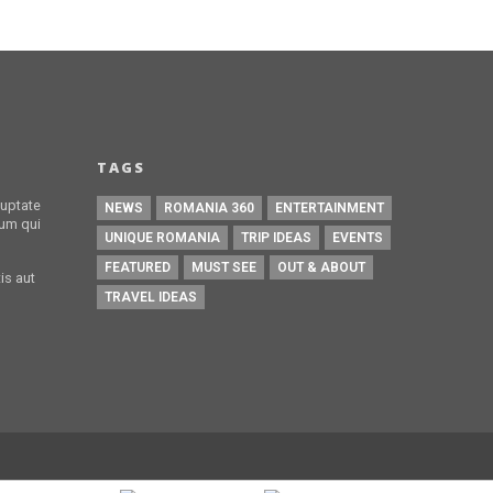
TAGS
luptate
NEWS
ROMANIA 360
ENTERTAINMENT
lum qui
UNIQUE ROMANIA
TRIP IDEAS
EVENTS
FEATURED
MUST SEE
OUT & ABOUT
is aut
TRAVEL IDEAS