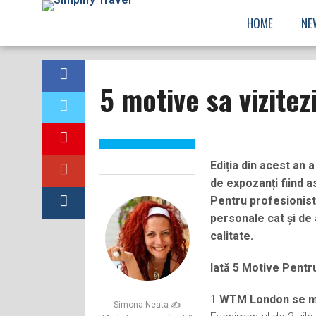
HOME
NE
5 motive sa vizite
Ediția din acest an
de expozanți fiind as
Pentru profesionist
personale cat și de 
calitate.
Iată 5 Motive Pent
1.
WTM London se mân
Simona Neata ✍