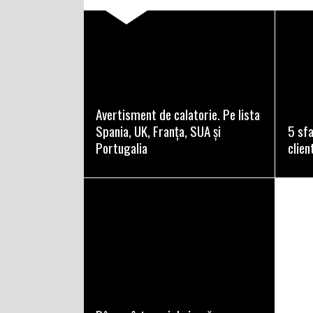
READ MORE
Avertisment de calatorie. Pe lista
Spania, UK, Franța, SUA și
5 sfa
Portugalia
client
READ MORE