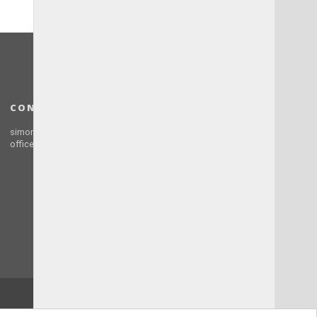
CONTACT
simona.neata@simplifytravel.ro //
office@simplifytravel.ro